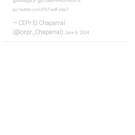
@MalagaCF
@COMEPIPASFRENTE
pic.twitter.com/PSTw4Fe3w7
— CEPr El Chaparral
(@cepr_Chaparral)
June 6, 2024