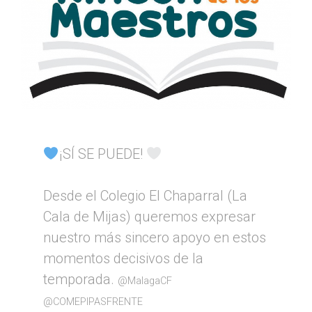
¡SÍ SE PUEDE!
Desde el Colegio El Chaparral (La
Cala de Mijas) queremos expresar
nuestro más sincero apoyo en estos
momentos decisivos de la
temporada.
@MalagaCF
@COMEPIPASFRENTE