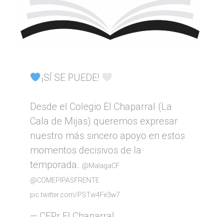
¡SÍ SE PUEDE!
Desde el Colegio El Chaparral (La
Cala de Mijas) queremos expresar
nuestro más sincero apoyo en estos
momentos decisivos de la
temporada.
@MalagaCF
@COMEPIPASFRENTE
pic.twitter.com/PSTw4Fe3w7
— CEPr El Chaparral