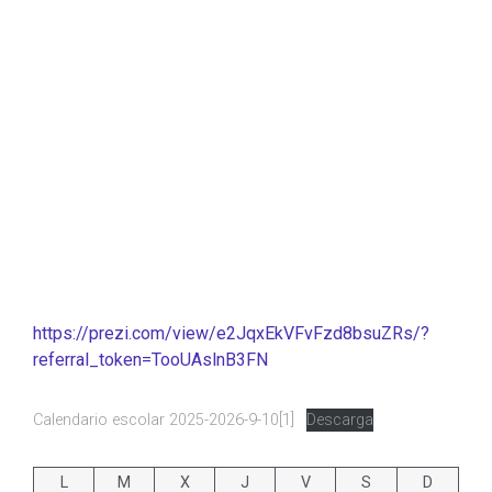
https://prezi.com/view/e2JqxEkVFvFzd8bsuZRs/?
referral_token=TooUAslnB3FN
Calendario escolar 2025-2026-9-10[1]
Descarga
L
M
X
J
V
S
D