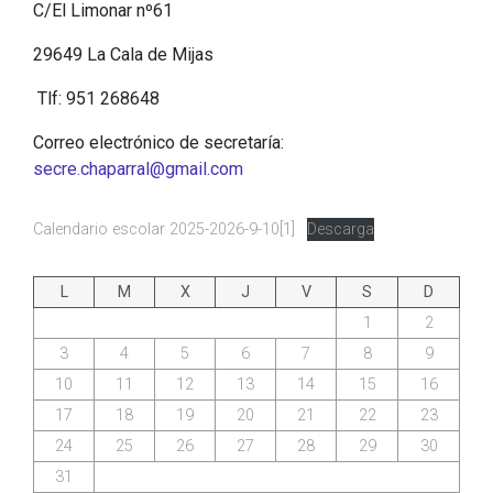
C/El Limonar nº61
29649 La Cala de Mijas
Tlf: 951 268648
Correo electrónico de secretaría:
secre.chaparral@gmail.com
Calendario escolar 2025-2026-9-10[1]
Descarga
L
M
X
J
V
S
D
1
2
3
4
5
6
7
8
9
10
11
12
13
14
15
16
17
18
19
20
21
22
23
24
25
26
27
28
29
30
31