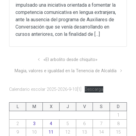
impulsado una iniciativa orientada a fomentar la
competencia comunicativa en lengua extranjera,
ante la ausencia del programa de Auxiliares de
Conversación que se venía desarrollando en
cursos anteriores, con la finalidad de […]
«El arbolito desde chiquito»
Magia, valores e igualdad en la Tenencia de Alcaldía
Calendario escolar 2025-2026-9-10[1]
Descarga
L
M
X
J
V
S
D
1
2
3
4
5
6
7
8
9
10
11
12
13
14
15