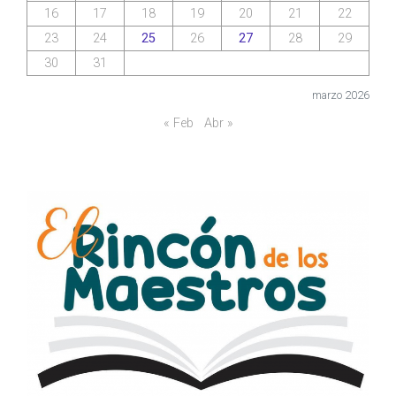
16
17
18
19
20
21
22
23
24
25
26
27
28
29
30
31
marzo 2026
« Feb
Abr »