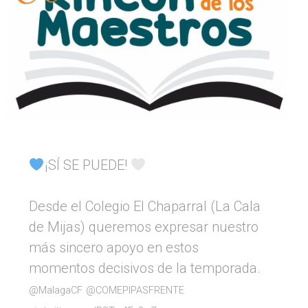
¡SÍ SE PUEDE!
Desde el Colegio El Chaparral (La Cala
de Mijas) queremos expresar nuestro
más sincero apoyo en estos
momentos decisivos de la temporada.
@MalagaCF
@COMEPIPASFRENTE