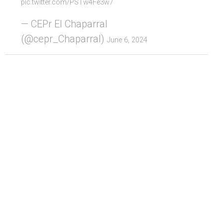
pic.twitter.com/PSTw4Fe3w7
— CEPr El Chaparral
(@cepr_Chaparral)
June 6, 2024