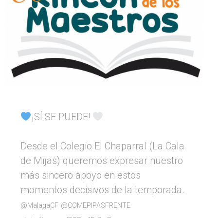
¡SÍ SE PUEDE!
Desde el Colegio El Chaparral (La Cala
de Mijas) queremos expresar nuestro
más sincero apoyo en estos
momentos decisivos de la temporada.
@MalagaCF
@COMEPIPASFRENTE