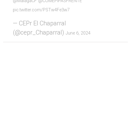
@MalagaCF
@COMEPIPASFRENTE
pic.twitter.com/PSTw4Fe3w7
— CEPr El Chaparral
(@cepr_Chaparral)
June 6, 2024