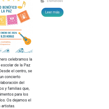
Efemérides
Leer más
nero celebramos la
 escolar de la Paz
 Desde el centro, se
 un concierto
olaboración del
s y familias que,
imentos para los
os. Os dejamos el
 artistas.