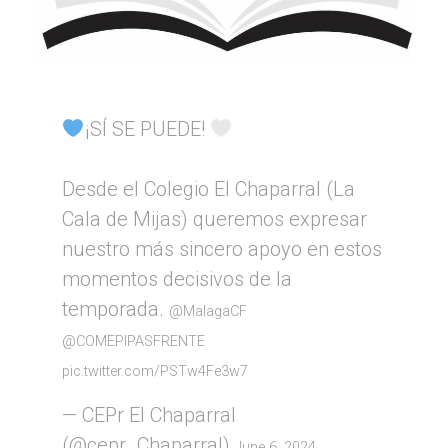
¡SÍ SE PUEDE!
Desde el Colegio El Chaparral (La
Cala de Mijas) queremos expresar
nuestro más sincero apoyo en estos
momentos decisivos de la
temporada.
@MalagaCF
@COMEPIPASFRENTE
pic.twitter.com/PSTw4Fe3w7
— CEPr El Chaparral
(@cepr_Chaparral)
June 6, 2024