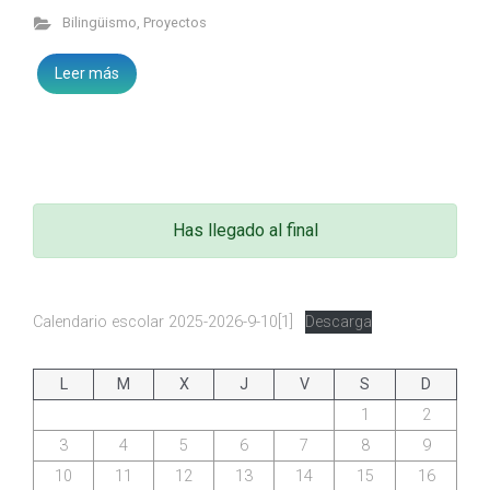
Bilingüismo
,
Proyectos
Leer más
Has llegado al final
Calendario escolar 2025-2026-9-10[1]
Descarga
L
M
X
J
V
S
D
1
2
3
4
5
6
7
8
9
10
11
12
13
14
15
16