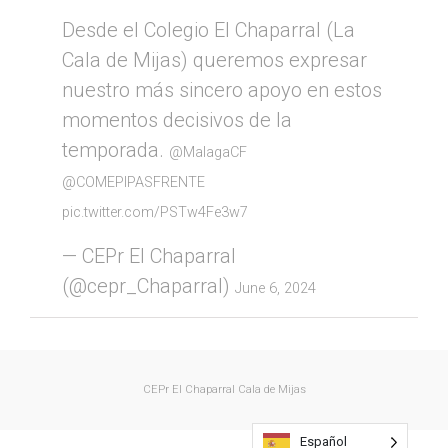
Desde el Colegio El Chaparral (La
Cala de Mijas) queremos expresar
nuestro más sincero apoyo en estos
momentos decisivos de la
temporada.
@MalagaCF
@COMEPIPASFRENTE
pic.twitter.com/PSTw4Fe3w7
— CEPr El Chaparral
(@cepr_Chaparral)
June 6, 2024
CEPr El Chaparral
Cala de Mijas
Español