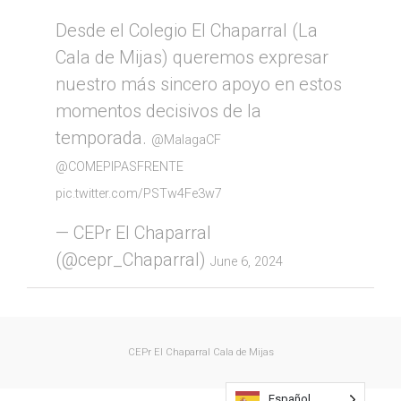
Desde el Colegio El Chaparral (La
Cala de Mijas) queremos expresar
nuestro más sincero apoyo en estos
momentos decisivos de la
temporada.
@MalagaCF
@COMEPIPASFRENTE
pic.twitter.com/PSTw4Fe3w7
— CEPr El Chaparral
(@cepr_Chaparral)
June 6, 2024
CEPr El Chaparral
Cala de Mijas
Español