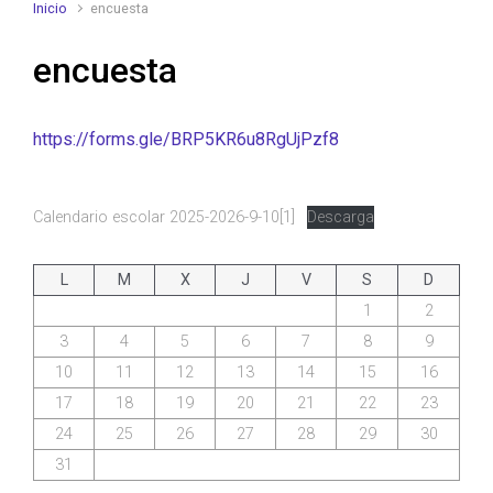
Inicio
encuesta
encuesta
https://forms.gle/BRP5KR6u8RgUjPzf8
Calendario escolar 2025-2026-9-10[1]
Descarga
L
M
X
J
V
S
D
1
2
3
4
5
6
7
8
9
10
11
12
13
14
15
16
17
18
19
20
21
22
23
24
25
26
27
28
29
30
31