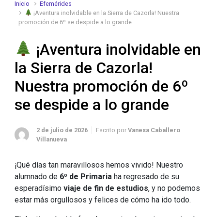
Inicio
Efemérides
¡Aventura inolvidable en la Sierra de Cazorla! Nuestra
promoción de 6º se despide a lo grande
¡Aventura inolvidable en
la Sierra de Cazorla!
Nuestra promoción de 6º
se despide a lo grande
2 de julio de 2026
Escrito por
Vanesa Caballero
Villanueva
¡Qué días tan maravillosos hemos vivido! Nuestro
alumnado de
6º de Primaria
ha regresado de su
esperadísimo
viaje de fin de estudios
, y no podemos
estar más orgullosos y felices de cómo ha ido todo.