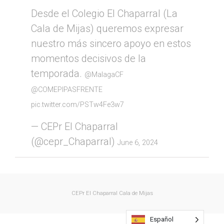
Desde el Colegio El Chaparral (La
Cala de Mijas) queremos expresar
nuestro más sincero apoyo en estos
momentos decisivos de la
temporada.
@MalagaCF
@COMEPIPASFRENTE
pic.twitter.com/PSTw4Fe3w7
— CEPr El Chaparral
(@cepr_Chaparral)
June 6, 2024
CEPr El Chaparral
Cala de Mijas
Español