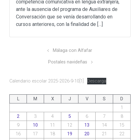
competencia comunicativa en lengua extranjera,
ante la ausencia del programa de Auxiliares de
Conversación que se venía desarrollando en
cursos anteriores, con la finalidad de […]
Málaga con Alfafar
Postales navideñas
Calendario escolar 2025-2026-9-10[1]
Descarga
L
M
X
J
V
S
D
1
2
3
4
5
6
7
8
9
10
11
12
13
14
15
16
17
18
19
20
21
22