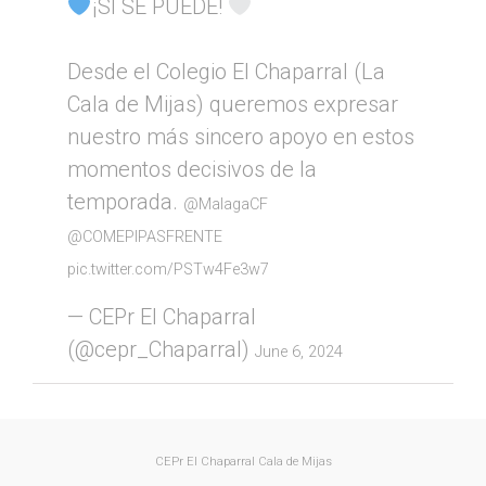
¡SÍ SE PUEDE!
Desde el Colegio El Chaparral (La
Cala de Mijas) queremos expresar
nuestro más sincero apoyo en estos
momentos decisivos de la
temporada.
@MalagaCF
@COMEPIPASFRENTE
pic.twitter.com/PSTw4Fe3w7
— CEPr El Chaparral
(@cepr_Chaparral)
June 6, 2024
CEPr El Chaparral
Cala de Mijas