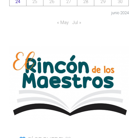
24
25
26
27
28
29
30
junio 2024
« May
Jul »