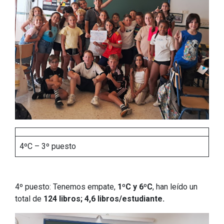
4ºC – 3º puesto
4º puesto: Tenemos empate,
1ºC y 6ºC
, han leído un
total de
124 libros;
4,6 libros/estudiante.