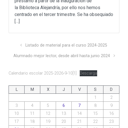
préstamo a partir de la inauguración de
la Biblioteca Alejandría, por ello nos hemos
centrado en el tercer trimestre. Se ha obsequiado
[…]
Listado de material para el curso 2024-2025
Alumnado mejor lector, desde abril hasta junio 2024
Calendario escolar 2025-2026-9-10[1]
Descarga
L
M
X
J
V
S
D
1
2
3
4
5
6
7
8
9
10
11
12
13
14
15
16
17
18
19
20
21
22
23