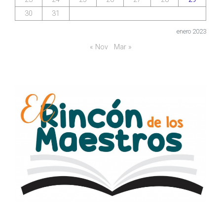
30
31
enero 2023
« Nov
Mar »