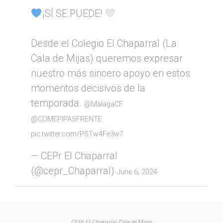
¡SÍ SE PUEDE!
Desde el Colegio El Chaparral (La
Cala de Mijas) queremos expresar
nuestro más sincero apoyo en estos
momentos decisivos de la
temporada.
@MalagaCF
@COMEPIPASFRENTE
pic.twitter.com/PSTw4Fe3w7
— CEPr El Chaparral
(@cepr_Chaparral)
June 6, 2024
CEPr El Chaparral
Cala de Mijas