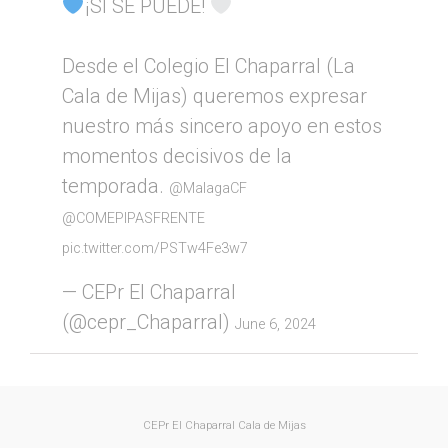
¡SÍ SE PUEDE!
Desde el Colegio El Chaparral (La
Cala de Mijas) queremos expresar
nuestro más sincero apoyo en estos
momentos decisivos de la
temporada.
@MalagaCF
@COMEPIPASFRENTE
pic.twitter.com/PSTw4Fe3w7
— CEPr El Chaparral
(@cepr_Chaparral)
June 6, 2024
CEPr El Chaparral
Cala de Mijas