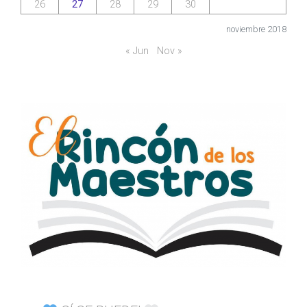
26
27
28
29
30
noviembre 2018
« Jun
Nov »