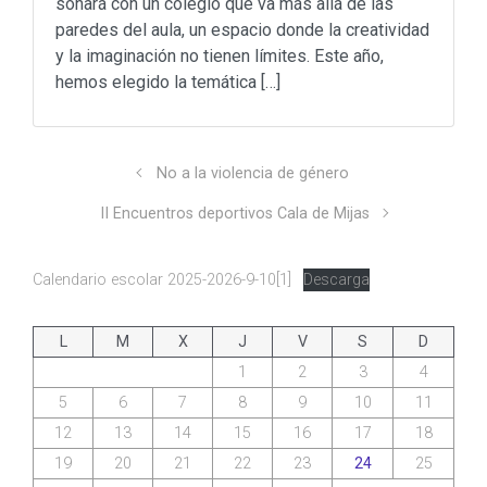
soñará con un colegio que va más allá de las
paredes del aula, un espacio donde la creatividad
y la imaginación no tienen límites. Este año,
hemos elegido la temática […]
No a la violencia de género
II Encuentros deportivos Cala de Mijas
Calendario escolar 2025-2026-9-10[1]
Descarga
L
M
X
J
V
S
D
1
2
3
4
5
6
7
8
9
10
11
12
13
14
15
16
17
18
19
20
21
22
23
24
25